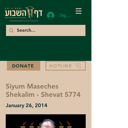
Sign In
DONATE
HOTLINE
Siyum Maseches
Shekalim - Shevat 5774
January 26, 2014